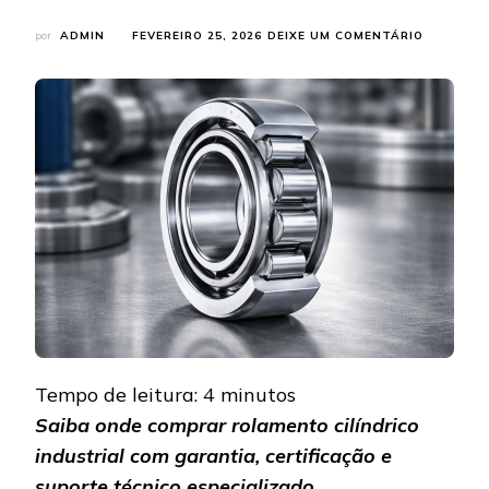
EM
por
ADMIN
FEVEREIRO 25, 2026
DEIXE UM COMENTÁRIO
ROLAMEN
CILÍNDRI
INDUSTRI
ONDE
COMPRAR
COM
GARANTI
Tempo de leitura:
4
minutos
Saiba onde comprar rolamento cilíndrico
industrial com garantia, certificação e
suporte técnico especializado.