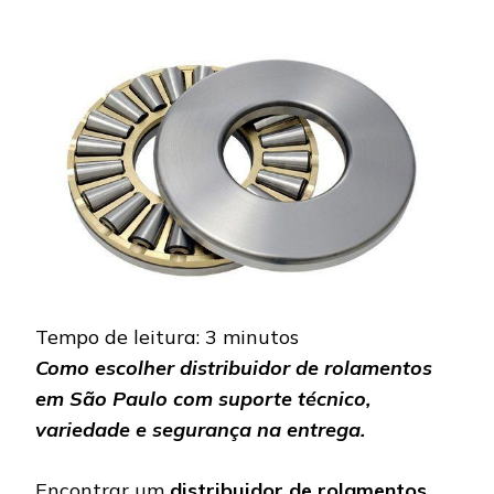
DISTRIBUIDOR
DE
ROLAMENTOS
EM
SÃO
PAULO:
COMO
ESCOLHER
BEM
Tempo de leitura:
3
minutos
Como escolher distribuidor de rolamentos
em São Paulo com suporte técnico,
variedade e segurança na entrega.
Encontrar um
distribuidor de rolamentos