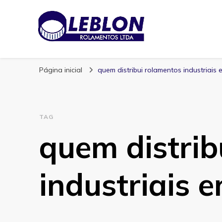
Blog | Leblon Ro
Especialistas em Rolamentos
Página inicial
quem distribui rolamentos industriais
TAG
quem distrib
industriais 