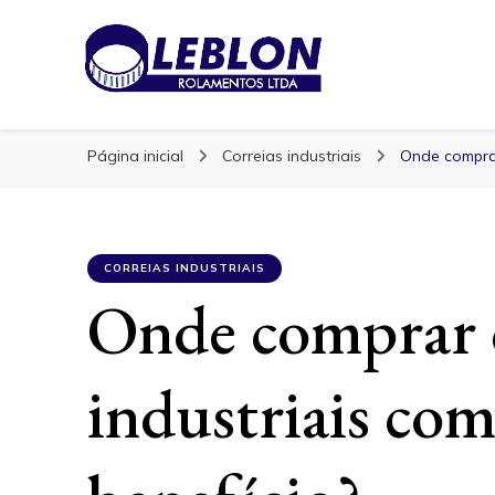
Blog | Leblon Ro
Especialistas em Rolamentos
Página inicial
Correias industriais
Onde comprar
CORREIAS INDUSTRIAIS
Onde comprar c
industriais com