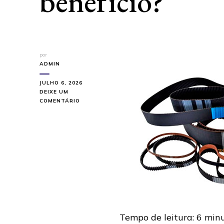
benefício?
por
ADMIN
JULHO 6, 2026
DEIXE UM
EM
COMENTÁRIO
ONDE
COMPRAR
CORREIAS
INDUSTRIAIS
COM
O
MELHOR
CUSTO-
BENEFÍCIO?
Tempo de leitura:
6
min