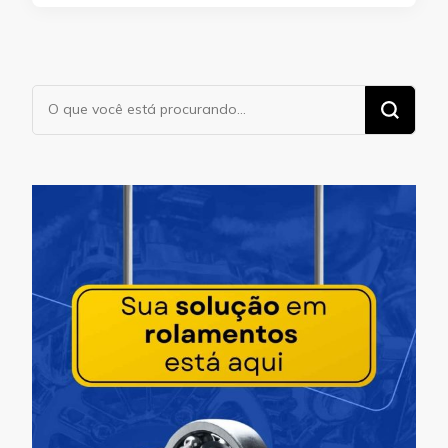
Procurando
algo?