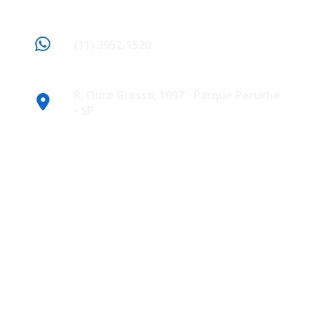
(11) 3952-1520
R. Ouro Grosso, 1097 - Parque Peruche
- SP