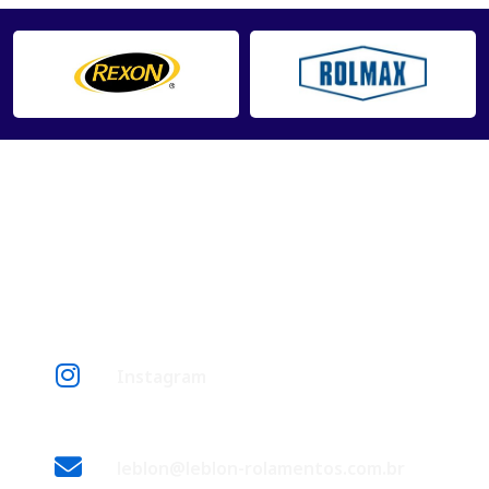
Entre
Entre em Contato
Instagram
leblon@leblon-rolamentos.com.br