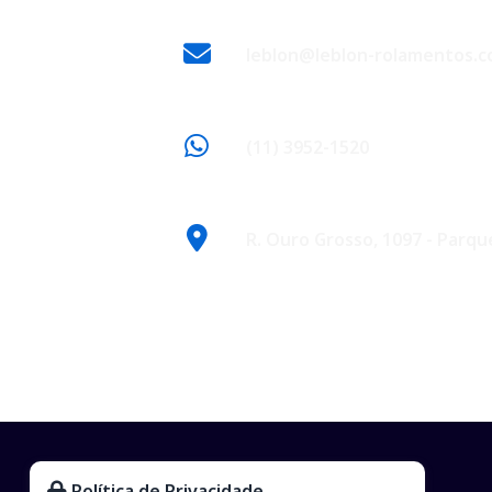
leblon@leblon-rolamentos.c
(11) 3952-1520
R. Ouro Grosso, 1097 - Parqu
Política de Privacidade