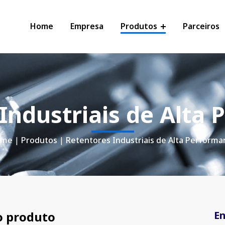
Home
Empresa
Produtos
Parceiros
Industriais de Alta
ome
|
Produtos
|
Retentores Industriais de Alta Performa
o produto
E