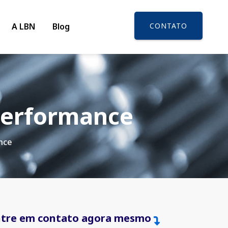
A LBN
Blog
CONTATO
 Performance
nce
ntre em contato agora mesmo