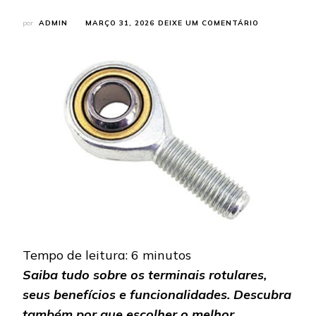
EM
por
ADMIN
MARÇO 31, 2026
DEIXE UM COMENTÁRIO
TERMINAIS
ROTULARES:
O
QUE
SÃO,
COMO
FUNCIONAM
E
ONDE
ENCONTRAR
OS
MELHORES?
Tempo de leitura:
6
minutos
Saiba tudo sobre os terminais rotulares,
seus benefícios e funcionalidades. Descubra
também por que escolher o melhor