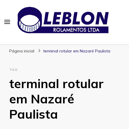
Blog | Leblon Rolamentos
Especialistas em Rolamentos
Página inicial
terminal rotular em Nazaré Paulista
TAG
terminal rotular
em Nazaré
Paulista