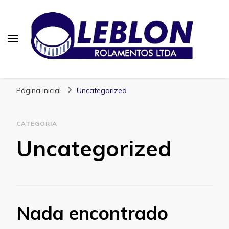
Blog | Leblon Rolamentos
Especialistas em Rolamentos
Página inicial
Uncategorized
CATEGORIA
Uncategorized
Nada encontrado