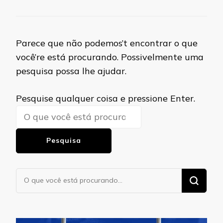
Parece que não podemos’t encontrar o que
você’re está procurando. Possivelmente uma
pesquisa possa lhe ajudar.
Procurando
Pesquise qualquer coisa e pressione Enter.
algo?
Procurando
algo?