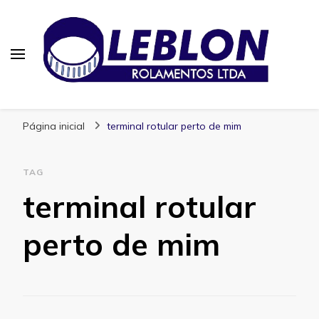
Blog | Leblon Rolamentos
Especialistas em Rolamentos
Página inicial
terminal rotular perto de mim
TAG
terminal rotular
perto de mim