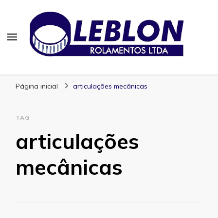
Blog | Leblon Rolamentos
Especialistas em Rolamentos
Página inicial
articulações mecânicas
TAG
articulações
mecânicas