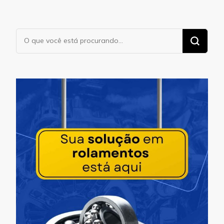
Procurando
algo?