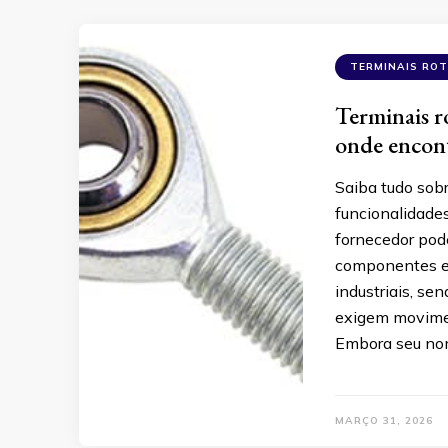
TERMINAIS RO
Terminais r
onde encont
Saiba tudo sobr
funcionalidade
fornecedor pode
componentes es
industriais, s
exigem movimen
Embora seu no
MARÇO 31, 2026