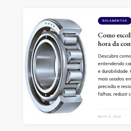
ROLAMENTOS
Como escolh
hora da co
Descubra como e
entendendo car
e durabilidade.
mais usados em
precisão e resi
falhas, reduzir
MAIO 5, 2026