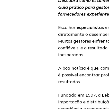
Descubra como escolher
Guia prático para gesto
fornecedores experiente
Escolher
especialistas 
diretamente o desempenh
Muitos gestores enfrenta
confiáveis, e o resultad
inesperadas.
A boa notícia é que, com
é possível encontrar pr
resultados.
Fundada em 1997, a
Le
importação e distribuiç
experiência e compromis