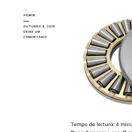
por
ADMIN
OUTUBRO 8, 2025
DEIXE UM
EM
COMENTÁRIO
COMO
ESCOLHER
ESPECIALISTAS
EM
ROLAMENTOS
SEM
ERRAR
Tempo de leitura:
4
min