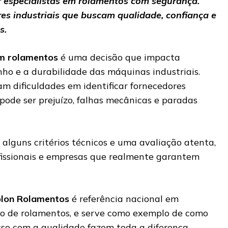
 especialistas em rolamentos com segurança.
res industriais que buscam qualidade, confiança e
s.
em rolamentos
é uma decisão que impacta
o e a durabilidade das máquinas industriais.
m dificuldades em identificar fornecedores
o pode ser prejuízo, falhas mecânicas e paradas
 alguns critérios técnicos e uma avaliação atenta,
ofissionais e empresas que realmente garantem
blon Rolamentos
é referência nacional em
ão de rolamentos, e serve como exemplo de como
so com a qualidade fazem toda a diferença.