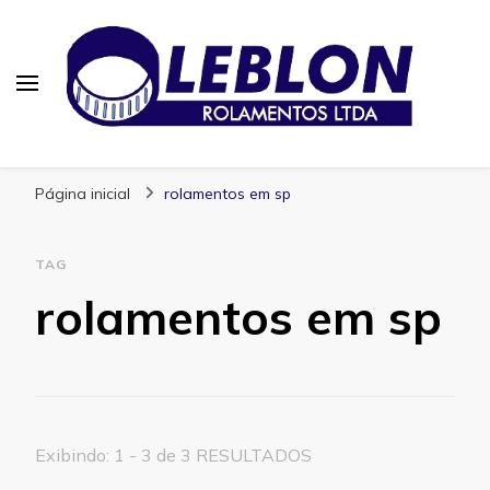
Blog | Leblon Rolamentos
Especialistas em Rolamentos
Página inicial
rolamentos em sp
TAG
rolamentos em sp
Exibindo: 1 - 3 de 3 RESULTADOS