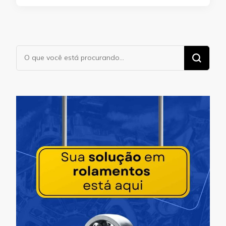
Procurando
algo?