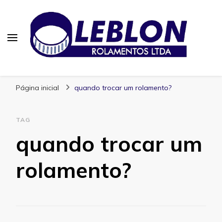
Blog | Leblon Rolamentos
Especialistas em Rolamentos
Página inicial
quando trocar um rolamento?
TAG
quando trocar um
rolamento?