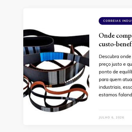
CORREIAS INDU
Onde compra
custo-benef
Descubra onde e
preço justo e q
ponto de equilí
para quem atua 
industriais, ess
estamos falan
JULHO 6, 2026