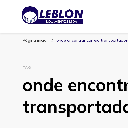
Blog | Leblon Ro
Especialistas em Rolamentos
Página inicial
onde encontrar correia transportadora
TAG
onde encontr
transportado