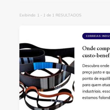
Exibindo: 1 - 1 de 1 RESULTADOS
CORREIAS INDU
Onde compra
custo-benef
Descubra onde e
preço justo e q
ponto de equilí
para quem atua 
industriais, ess
estamos falan