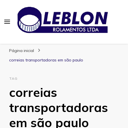
Blog | Leblon Rolamentos
Especialistas em Rolamentos
Página inicial
correias transportadoras em são paulo
TAG
correias
transportadoras
em são paulo