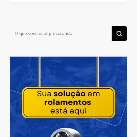
Procurando
algo?