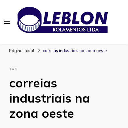
Blog | Leblon Rolamentos
Especialistas em Rolamentos
Página inicial
correias industriais na zona oeste
TAG
correias
industriais na
zona oeste