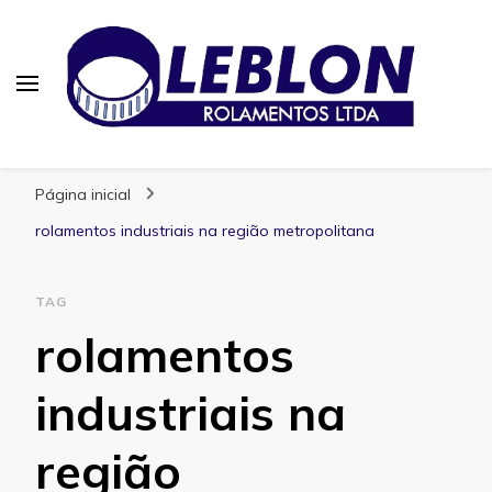
Blog | Leblon Rolamentos
Especialistas em Rolamentos
Página inicial
rolamentos industriais na região metropolitana
TAG
rolamentos
industriais na
região