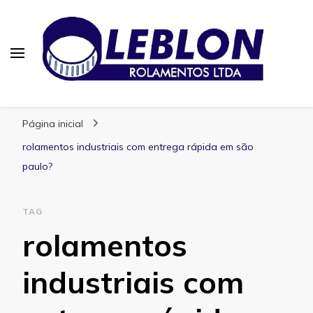
Blog | Leblon Rolamentos
Especialistas em Rolamentos
Página inicial
rolamentos industriais com entrega rápida em são
paulo?
TAG
rolamentos
industriais com