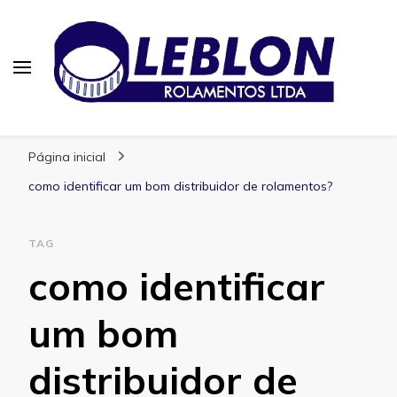
Blog | Leblon Rolamentos
Especialistas em Rolamentos
Página inicial
como identificar um bom distribuidor de rolamentos?
TAG
como identificar
um bom
distribuidor de