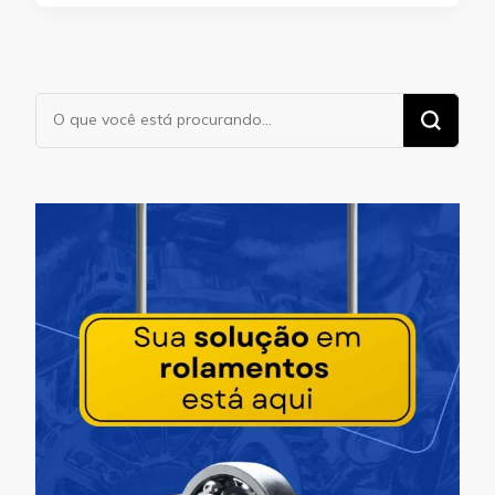
Procurando
algo?