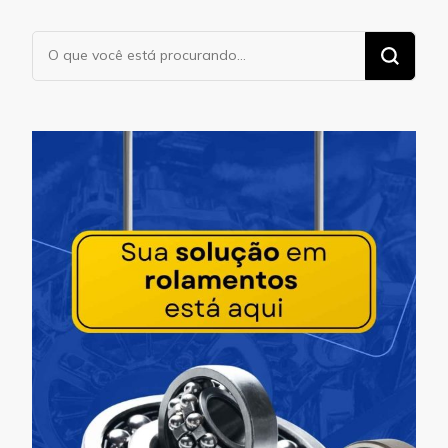
Procurando
algo?