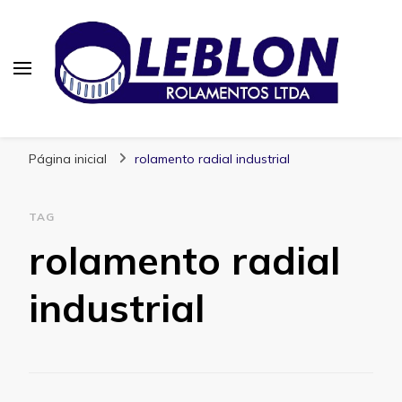
Blog | Leblon Rolamentos
Especialistas em Rolamentos
Página inicial
rolamento radial industrial
TAG
rolamento radial
industrial