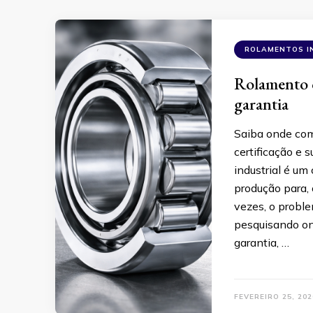
ROLAMENTOS I
Rolamento c
garantia
Saiba onde comp
certificação e 
industrial é um
produção para, 
vezes, o probl
pesquisando ond
garantia, …
FEVEREIRO 25, 202