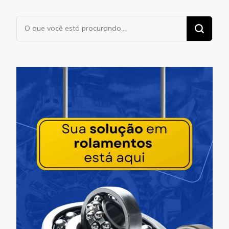
Procurando
algo?