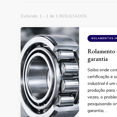
Exibindo: 1 - 1 de 1 RESULTADOS
ROLAMENTOS I
Rolamento c
garantia
Saiba onde comp
certificação e 
industrial é um
produção para, 
vezes, o probl
pesquisando ond
garantia, …