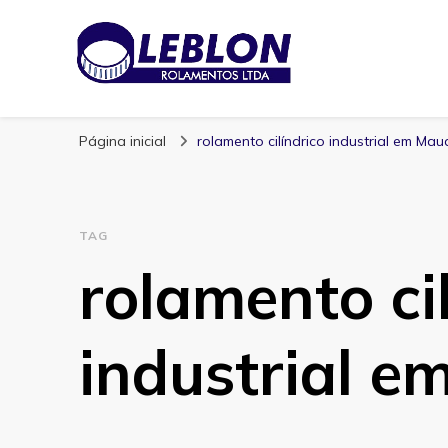
Blog | Leblon Ro
Especialistas em Rolamentos
Página inicial
rolamento cilíndrico industrial em Mau
TAG
rolamento ci
industrial 