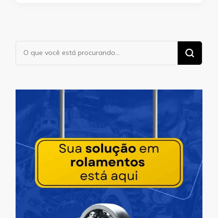
Procurando
algo?