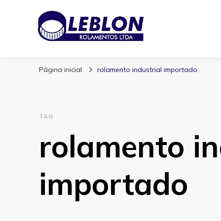
Blog | Leblon Ro
Especialistas em Rolamentos
Página inicial
rolamento industrial importado
TAG
rolamento in
importado