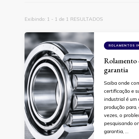
Exibindo: 1 - 1 de 1 RESULTADOS
ROLAMENTOS I
Rolamento c
garantia
Saiba onde comp
certificação e 
industrial é um
produção para, 
vezes, o probl
pesquisando ond
garantia, …