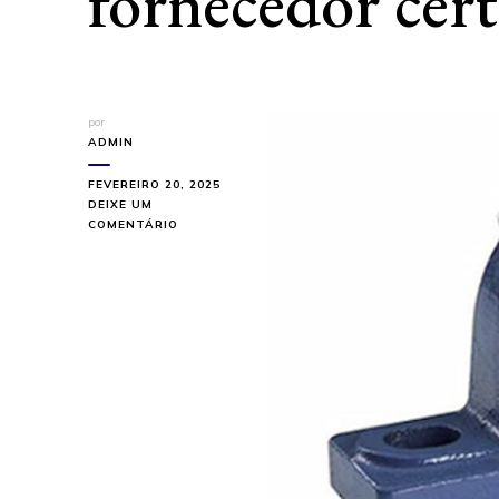
fornecedor cer
por
ADMIN
FEVEREIRO 20, 2025
DEIXE UM
EM
COMENTÁRIO
ONDE
COMPRAR
MANCAIS
INDUSTRIAIS?
EVITE
ERROS
COM
O
FORNECEDOR
CERTO