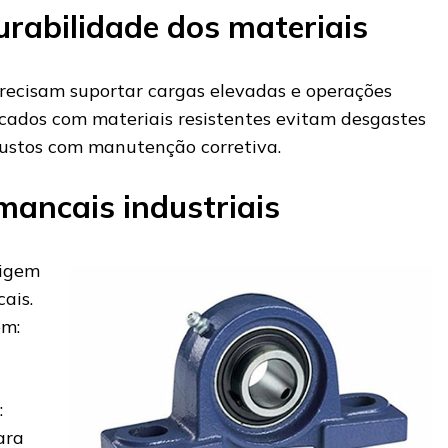
urabilidade dos materiais
precisam suportar cargas elevadas e operações
icados com materiais resistentes evitam desgastes
ustos com manutenção corretiva.
mancais industriais
xigem
ais.
em:
:
ara