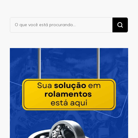
Procurando
algo?