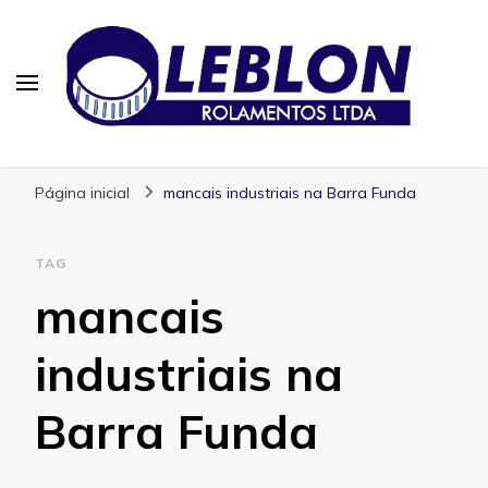
Blog | Leblon Rolamentos
Especialistas em Rolamentos
Página inicial
mancais industriais na Barra Funda
TAG
mancais
industriais na
Barra Funda