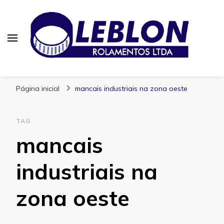
Blog | Leblon Rolamentos
Especialistas em Rolamentos
Página inicial
mancais industriais na zona oeste
TAG
mancais
industriais na
zona oeste