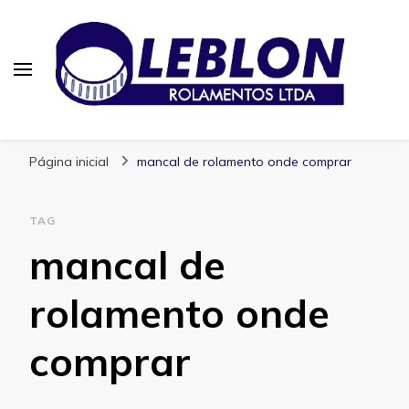
Blog | Leblon Rolamentos
Especialistas em Rolamentos
Página inicial
mancal de rolamento onde comprar
TAG
mancal de
rolamento onde
comprar