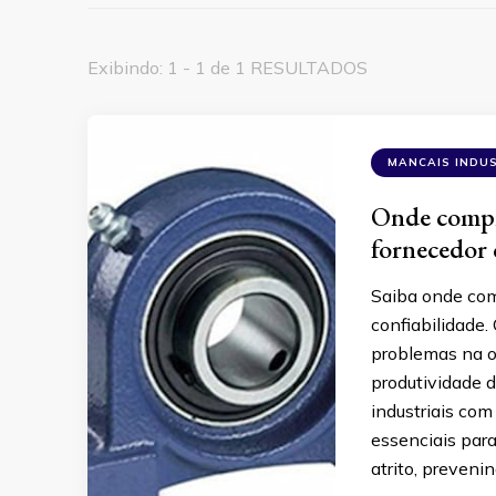
Exibindo: 1 - 1 de 1 RESULTADOS
MANCAIS INDUS
Onde compra
fornecedor 
Saiba onde com
confiabilidade.
problemas na o
produtividade 
industriais co
essenciais para
atrito, preveni