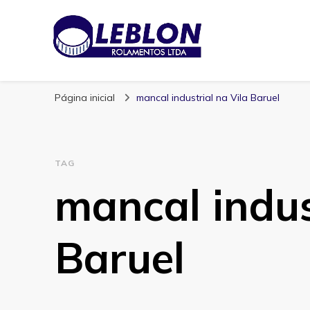
Blog | Leblon Ro
Especialistas em Rolamentos
Página inicial
mancal industrial na Vila Baruel
TAG
mancal indus
Baruel