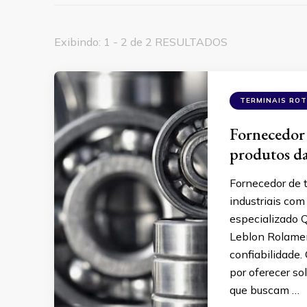
Exibindo: 1 - 2 de 2 RESULTADOS
TERMINAIS RO
Fornecedor 
produtos d
Fornecedor de t
industriais com
especializado Q
Leblon Rolamen
confiabilidade
por oferecer so
que buscam …