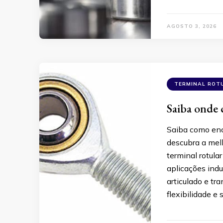
AGOSTO 3, 2026
TERMINAL ROT
Saiba onde 
Saiba como enco
descubra a melh
terminal rotul
aplicações indu
articulado e tr
flexibilidade e