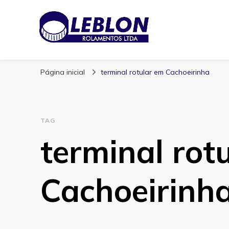
Blog | Leblon Ro
Especialistas em Rolamentos
Página inicial
terminal rotular em Cachoeirinha
TAG
terminal rot
Cachoeirinh