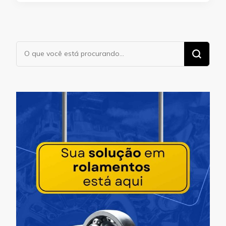
Procurando
algo?