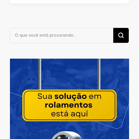
Procurando
algo?