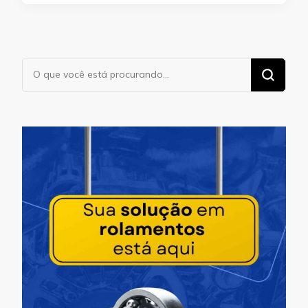
Procurando
algo?