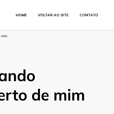
HOME
VOLTAR AO SITE
CONTATO
lamentos
e mim
mando
perto de mim