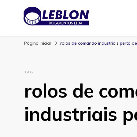
Blog | Leblon Ro
Especialistas em Rolamentos
Página inicial
rolos de comando industriais perto d
TAG
rolos de co
industriais 