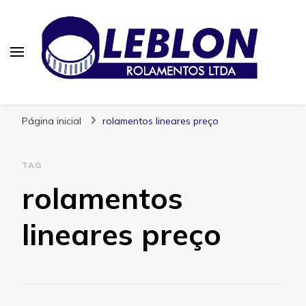
Blog | Leblon Rolamentos
Especialistas em Rolamentos
Página inicial
rolamentos lineares preço
TAG
rolamentos
lineares preço