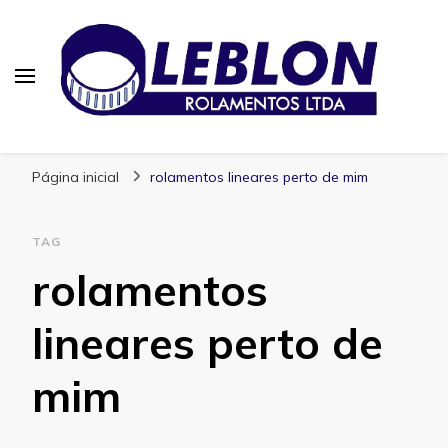
Blog | Leblon Rolamentos
Especialistas em Rolamentos
Página inicial
rolamentos lineares perto de mim
TAG
rolamentos
lineares perto de
mim