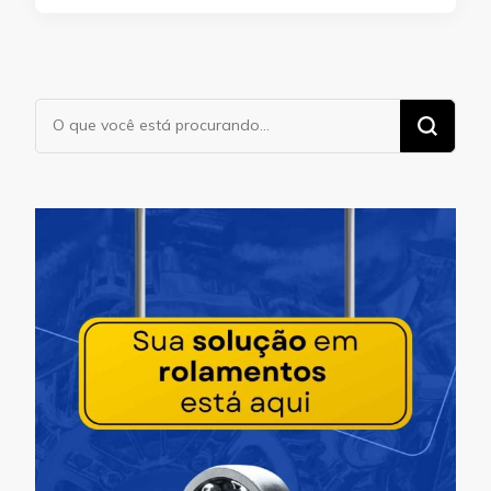
Procurando
algo?