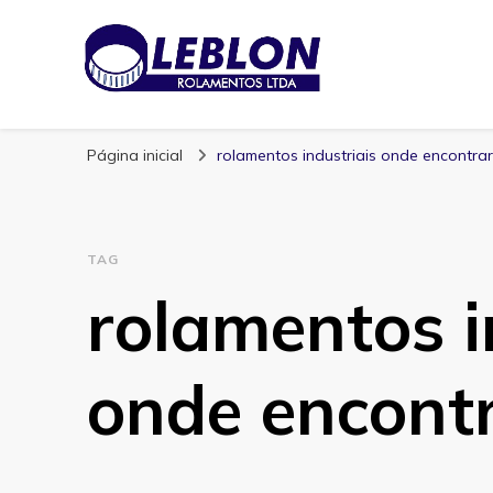
Blog | Leblon Ro
Especialistas em Rolamentos
Página inicial
rolamentos industriais onde encontrar
TAG
rolamentos i
onde encont