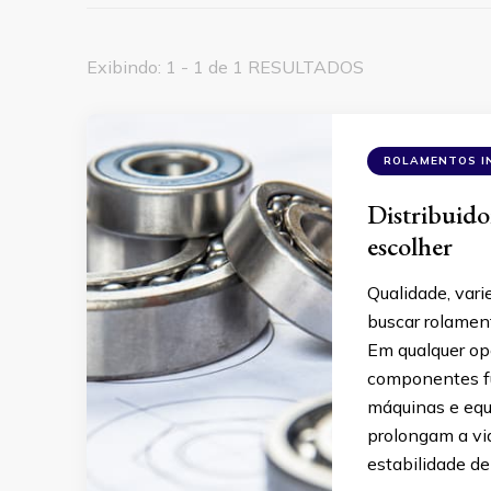
Exibindo: 1 - 1 de 1 RESULTADOS
ROLAMENTOS I
Distribuido
escolher
Qualidade, vari
buscar rolament
Em qualquer ope
componentes fu
máquinas e equi
prolongam a vi
estabilidade d