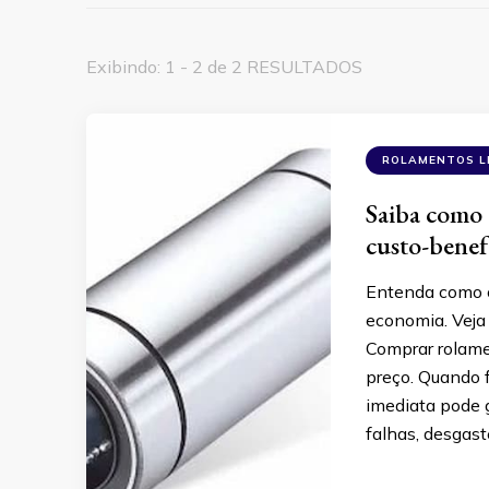
Exibindo: 1 - 2 de 2 RESULTADOS
ROLAMENTOS L
Saiba como 
custo-benef
Entenda como c
economia. Veja
Comprar rolame
preço. Quando f
imediata pode g
falhas, desgast