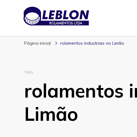
Blog | Leblon Ro
Especialistas em Rolamentos
Página inicial
rolamentos industriais no Limão
TAG
rolamentos i
Limão