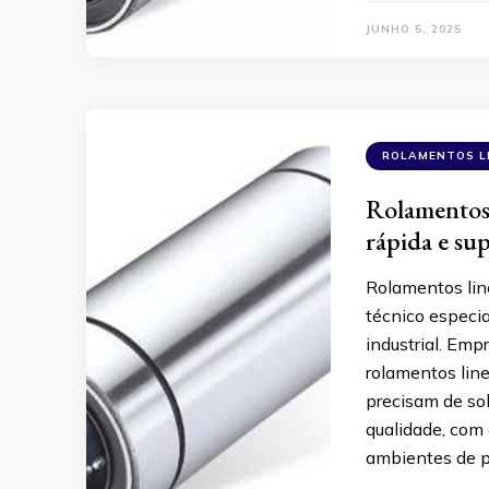
JUNHO 5, 2025
ROLAMENTOS L
Rolamentos 
rápida e su
Rolamentos lin
técnico especia
industrial. Emp
rolamentos lin
precisam de so
qualidade, com 
ambientes de p