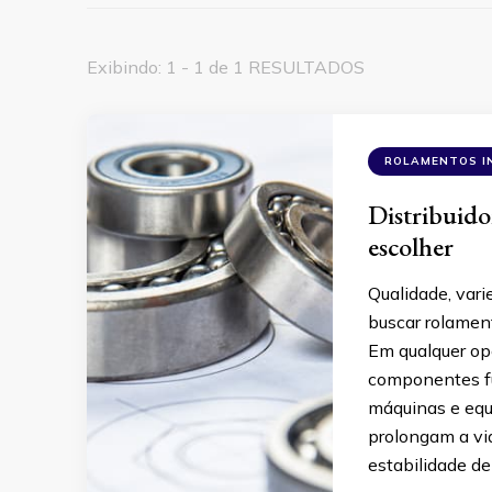
Exibindo: 1 - 1 de 1 RESULTADOS
ROLAMENTOS I
Distribuido
escolher
Qualidade, vari
buscar rolament
Em qualquer ope
componentes fu
máquinas e equi
prolongam a vi
estabilidade d