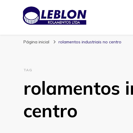
Blog | Leblon Ro
Especialistas em Rolamentos
Página inicial
rolamentos industriais no centro
TAG
rolamentos i
centro