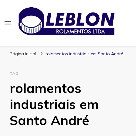
Blog | Leblon Rolamentos
Especialistas em Rolamentos
Página inicial
rolamentos industriais em Santo André
TAG
rolamentos
industriais em
Santo André