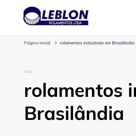
Blog | Leblon Ro
Especialistas em Rolamentos
Página inicial
rolamentos industriais em Brasilândia
TAG
rolamentos i
Brasilândia