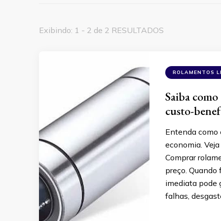
Exibindo: 1 - 2 de 2 RESULTADOS
ROLAMENTOS L
Saiba como 
custo-benef
Entenda como c
economia. Veja
Comprar rolame
preço. Quando f
imediata pode g
falhas, desgast