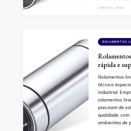
JUNHO 5, 2025
ROLAMENTOS L
Rolamentos 
rápida e su
Rolamentos lin
técnico especia
industrial. Emp
rolamentos lin
precisam de so
qualidade, com 
ambientes de p